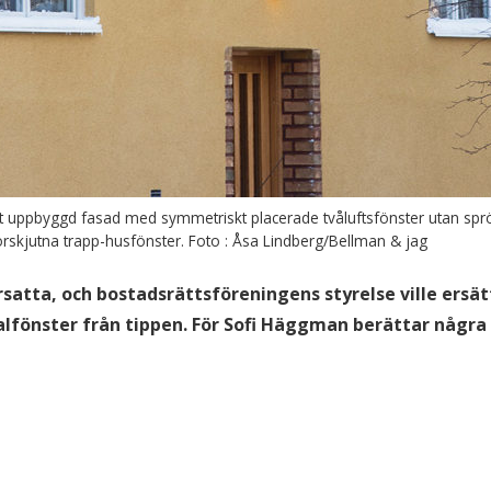
 uppbyggd fasad med symmetriskt placerade tvåluftsfönster utan sprö
örskjutna trapp-husfönster. Foto : Åsa Lindberg/Bellman & jag
rsatta, och bostadsrättsföreningens styrelse ville ers
lfönster från tippen. För
Sofi Häggman
berättar några 